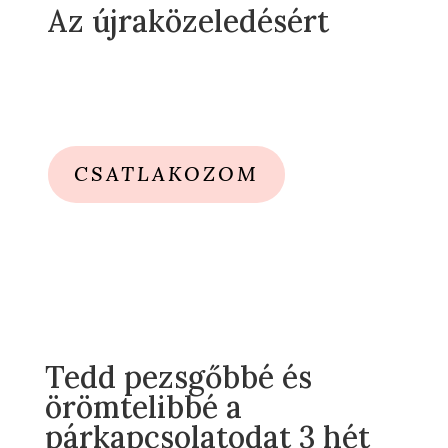
Az újraközeledésért
CSATLAKOZOM
Tedd pezsgőbbé és
örömtelibbé a
párkapcsolatodat 3 hét