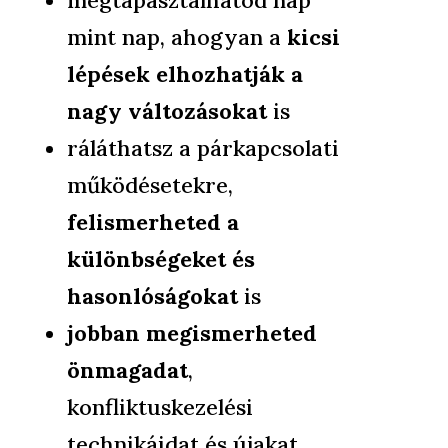
megtapasztalhatod nap
mint nap, ahogyan a
kicsi
lépések elhozhatják
a
nagy változásokat
is
ráláthatsz a párkapcsolati
működésetekre,
felismerheted a
különbségeket és
hasonlóságokat
is
jobban megismerheted
önmagadat
,
konfliktuskezelési
technikáidat és újakat