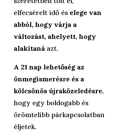
szeretetben tölt el,
elfecsérelt idő és
elege van
abból, hogy várja a
változást, ahelyett, hogy
alakítaná
azt.
A 21 nap lehetőség az
önmegismerésre és a
kölcsönös újraközeledésre
,
hogy egy boldogabb és
örömtelibb párkapcsolatban
éljetek.