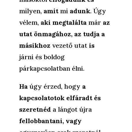
milyen,
amit
mi
adunk
. Úgy
vélem,
aki
megtalálta
már
az
utat önmagához, az tudja a
másikhoz
vezető utat
is
járni és boldog
párkapcsolatban élni.
Ha
úgy érzed, hogy
a
kapcsolatotok elfáradt és
szeretnéd
a lángot újra
fellobbantani, vagy