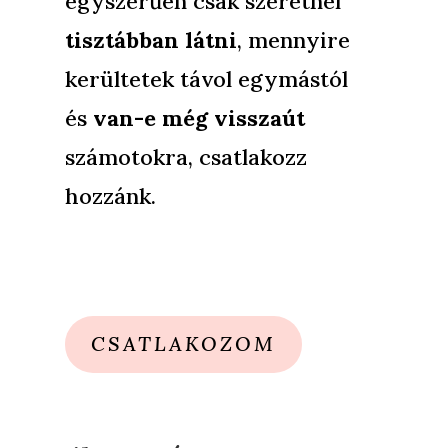
egyszerűen csak szeretnél
tisztábban látni
, mennyire
kerültetek távol egymástól
és
van-e még visszaút
számotokra, csatlakozz
hozzánk.
CSATLAKOZOM