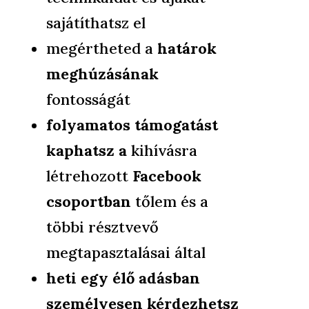
sajátíthatsz el
megértheted a
határok
meghúzásának
fontosságát
folyamatos támogatást
kaphatsz
a
kihívásra
létrehozott
Facebook
csoportban
tőlem és a
többi résztvevő
megtapasztalásai által
heti egy élő adásban
személyesen kérdezhetsz