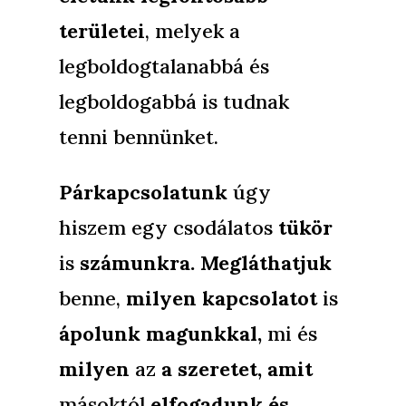
területei
, melyek a
legboldogtalanabbá és
legboldogabbá is tudnak
tenni bennünket.
Párkapcsolatunk
úgy
hiszem egy csodálatos
tükör
is
számunkra.
Megláthatjuk
benne,
milyen kapcsolatot
is
ápolunk magunkkal,
mi és
milyen
az
a szeretet, amit
másoktól
elfogadunk és