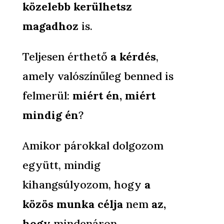
közelebb kerülhetsz
magadhoz
is.
Teljesen érthető
a kérdés
,
amely valószínűleg benned is
felmerül:
miért én, miért
mindig én
?
Amikor párokkal dolgozom
együtt, mindig
kihangsúlyozom, hogy
a
közös munka célja
nem
az,
hogy
mindenáron