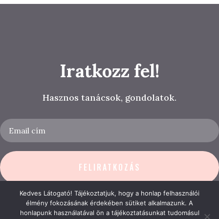
Iratkozz fel!
Hasznos tanácsok, gondolatok.
FELIRATKOZÁS
Kedves Látogató! Tájékoztatjuk, hogy a honlap felhasználói
A weboldalon a minőségi felhasználói élmény érdekében sütiket
élmény fokozásának érdekében sütiket alkalmazunk. A
használunk.
honlapunk használatával ön a tájékoztatásunkat tudomásul
Részletek