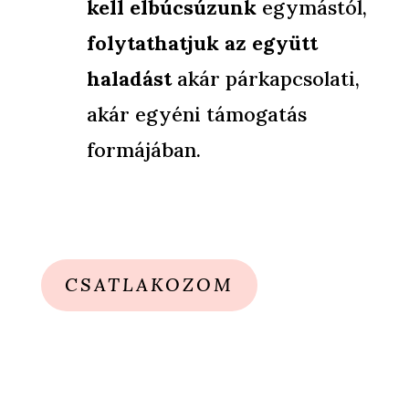
kell elbúcsúzunk
egymástól,
folytathatjuk az együtt
haladást
akár párkapcsolati,
akár egyéni támogatás
formájában.
CSATLAKOZOM