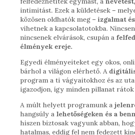
felfedezhetitek egymást, a
nevetést,
intimitást. Ezek a küldetések – mely
közösen oldhatók meg –
izgalmat és
vihetnek a kapcsolatotokba. Nincsen
nincsenek elvárások, csupán a
felfe
élmények ereje.
Egyedi élményeiteket egy okos, onl
bárhol a világon elérhető. A
digitáli
program a ti vágyaitokhoz és az ut
igazodjon, így minden pillanat rátok
A múlt helyett programunk a
jelenr
hangsúly a
lehetőségeken és a ben
hiszen biztosak vagyunk abban, hog
hatalmas, eddig fel nem fedezett kin