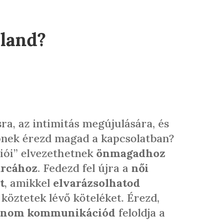
aland?
a, az intimitás megújulására, és
nőnek érezd magad a kapcsolatban?
ciói” elvezethetnek
önmagadhoz
arcához
. Fedezd fel újra a
női
t
, amikkel
elvarázsolhatod
 köztetek lévő köteléket. Érezd,
 finom kommunikációd
feloldja a