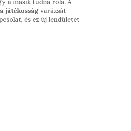
gy a másik tudna róla. A
a játékosság
varázsát
csolat, és ez új lendületet