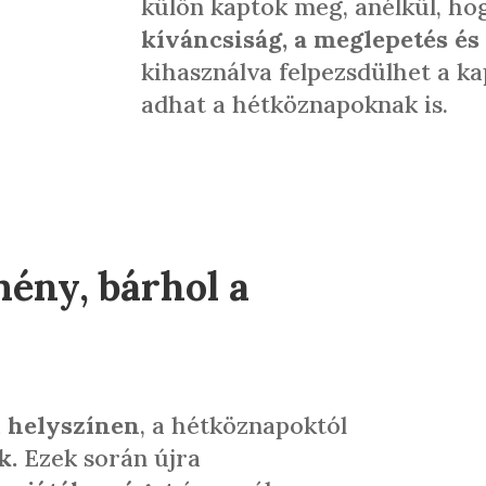
külön kaptok meg, anélkül, ho
kíváncsiság, a meglepetés és 
kihasználva felpezsdülhet a kap
adhat a hétköznapoknak is.
ény, bárhol a
 helyszínen
, a hétköznapoktól
k.
Ezek során újra