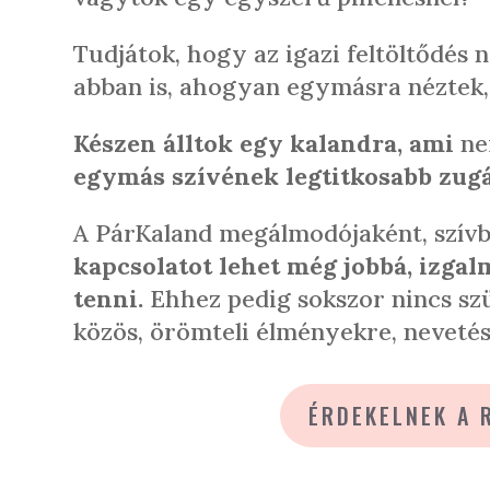
Tudjátok, hogy az igazi feltöltődés 
abban is, ahogyan egymásra néztek,
Készen álltok egy kalandra, ami
ne
egymás szívének legtitkosabb zugá
A PárKaland megálmodójaként, szív
kapcsolatot lehet még jobbá, izga
tenni.
Ehhez pedig sokszor nincs sz
közös, örömteli élményekre, nevetésr
ÉRDEKELNEK A 