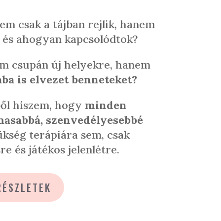
nem csak a tájban rejlik, hanem
 és ahogyan kapcsolódtok?
m csupán új helyekre, hanem
ba is elvezet benneteket?
ből hiszem, hogy
minden
lmasabbá, szenvedélyesebbé
ükség terápiára sem, csak
e és játékos jelenlétre.
RÉSZLETEK