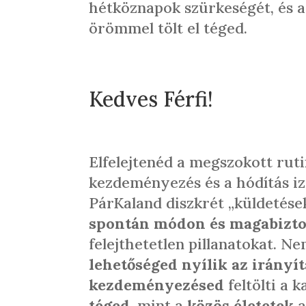
hétköznapok szürkeségét, és a
örömmel tölt el téged.
Kedves Férfi!
Elfelejtenéd a megszokott ruti
kezdeményezés és a hódítás iz
PárKaland diszkrét „küldetések
spontán módon és magabizt
felejthetetlen pillanatokat. 
lehetőséged nyílik az irányít
kezdeményezésed
feltölti a 
téged
, mint a
közös életetek
a