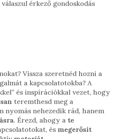
 válaszul érkező gondoskodás
nokat? Vissza szeretnéd hozni a
galmát a kapcsolatotokba? A
kel” és inspirációkkal vezet, hogy
osan
teremthesd meg a
Nem nyomás nehezedik rád, hanem
ásra
. Érezd, ahogy a
te
kapcsolatotokat, és
megerősít
ktív
motorját.