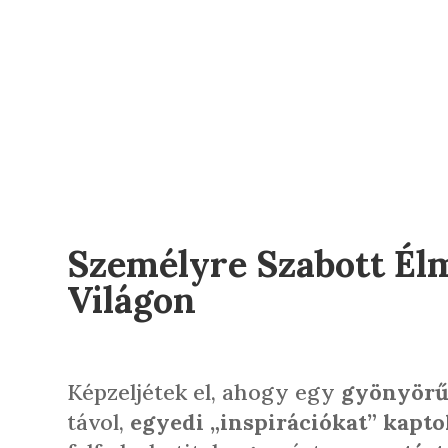
Személyre Szabott Élm
Világon
Képzeljétek el, ahogy egy
gyönyörű
távol,
egyedi „inspirációkat” kapto