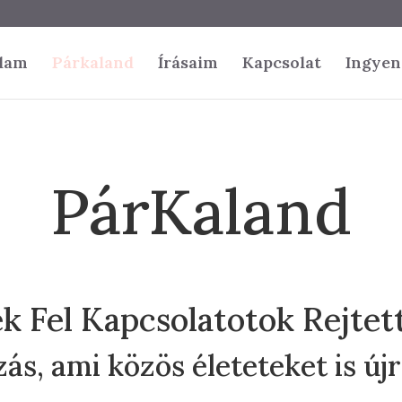
lam
Párkaland
Írásaim
Kapcsolat
Ingyen
PárKaland
k Fel Kapcsolatotok Rejtett
ás, ami közös életeteket is újr