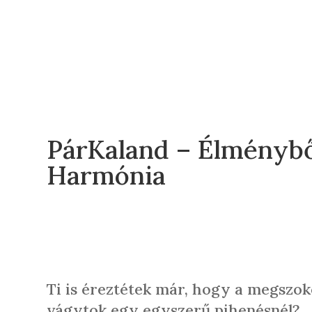
PárKaland – Élménybő
Harmónia
Ti is éreztétek már, hogy a megszok
vágytok egy egyszerű pihenésnél?