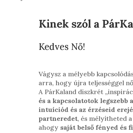
Kinek szól a PárK
Kedves Nő!
Vágysz a mélyebb kapcsolódásr
arra, hogy újra teljességgel 
A PárKaland diszkrét „inspirá
és a kapcsolatotok legszebb 
intuíciód és az érzéseid erejé
partneredet
, és mélyítheted a
ahogy
saját belső fényed és