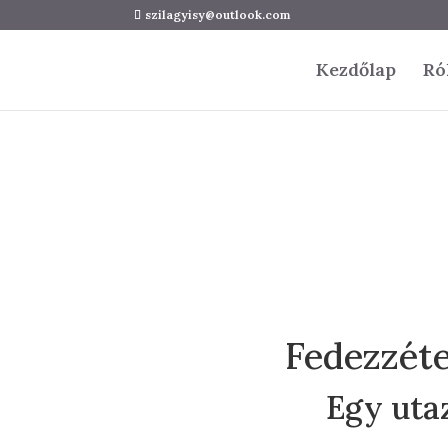
szilagyisy@outlook.com
Kezdőlap
Ró
Fedezzéte
Egy utaz