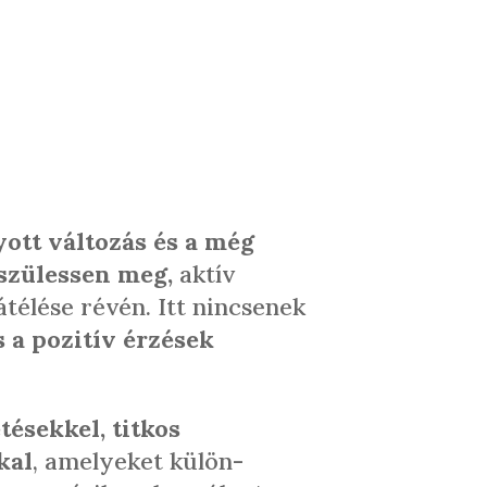
ott változás és a még
szülessen meg,
aktív
átélése révén. Itt nincsenek
 a pozitív érzések
ésekkel, titkos
kal
, amelyeket külön-