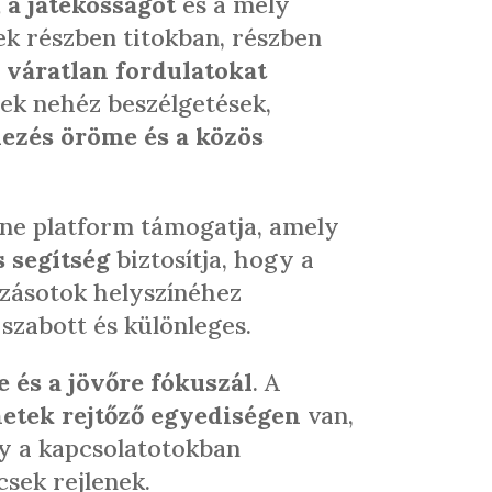
 a játékosságot
és a mély
ek részben titokban, részben
 váratlan fordulatokat
ek nehéz beszélgetések,
dezés öröme és a közös
ine platform támogatja, amely
s segítség
biztosítja, hogy a
azásotok helyszínéhez
 szabott és különleges.
e és a jövőre fókuszál
. A
netek rejtőző egyediségen
van,
y a kapcsolatotokban
csek rejlenek.