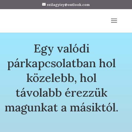
szilagyisy@outlook.com
Egy valódi
párkapcsolatban hol
közelebb, hol
távolabb érezzük
magunkat a másiktól.