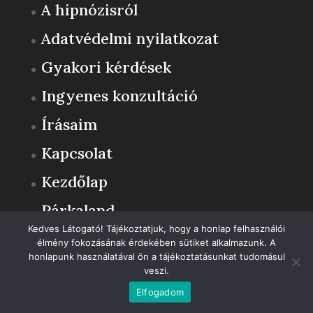
A hipnózisról
Adatvédelmi nyilatkozat
Gyakori kérdések
Ingyenes konzultáció
Írásaim
Kapcsolat
Kezdőlap
Párkaland
Kedves Látogató! Tájékoztatjuk, hogy a honlap felhasználói
Rólam
A weboldalon a minőségi felhasználói élmény érdekében sütiket
élmény fokozásának érdekében sütiket alkalmazunk. A
használunk.
honlapunk használatával ön a tájékoztatásunkat tudomásul
Részletek
Vitatkozz Jól!
veszi.
Elfogad
Elfogadom