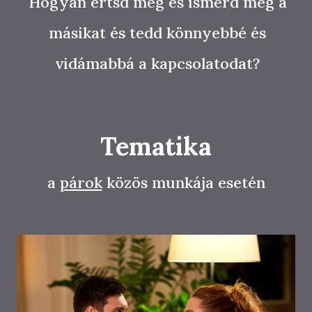
Hogyan értsd meg és ismerd meg a
másikat és tedd könnyebbé és
vidámabbá a kapcsolatodat?
Tematika
a
párok
közös munkája esetén