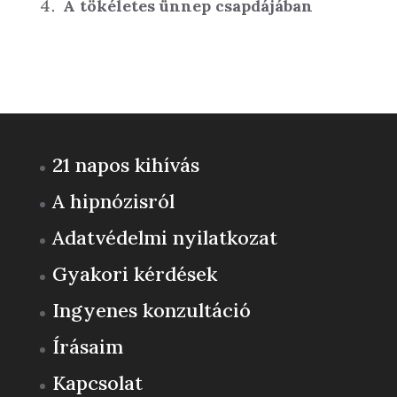
A tökéletes ünnep csapdájában
21 napos kihívás
A hipnózisról
Adatvédelmi nyilatkozat
Gyakori kérdések
Ingyenes konzultáció
Írásaim
Kapcsolat