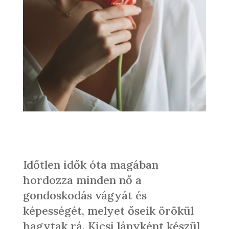
Időtlen idők óta magában
hordozza minden nő a
gondoskodás vágyát és
képességét, melyet őseik örökül
hagytak rá. Kicsi lányként készül