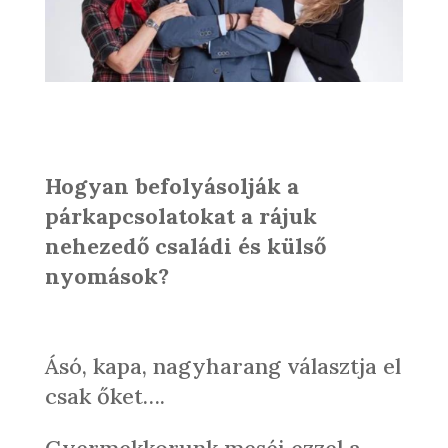
Hogyan befolyásolják a
párkapcsolatokat a rájuk
nehezedő családi és külső
nyomások?
Ásó, kapa, nagyharang választja el
csak őket….
Gyermekkorunk meséi ezzel a