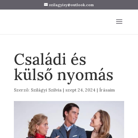
szilagyisy@outlook.com
Családi és
külső nyomás
Szerző:
Szilágyi Szilvia
|
szept 24, 2024
|
Írásaim