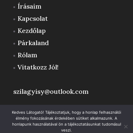
Írásaim
Kapcsolat
Kezdőlap
Párkaland
Rólam
Vitatkozz Jól!
szilagyisy@outlook.com
Adatkezelési tájékoztató
Kedves Látogató! Tájékoztatjuk, hogy a honlap felhasználói
A weboldalon a minőségi felhasználói élmény érdekében sütiket
élmény fokozásának érdekében sütiket alkalmazunk. A
használunk.
honlapunk használatával ön a tájékoztatásunkat tudomásul
Részletek
veszi.